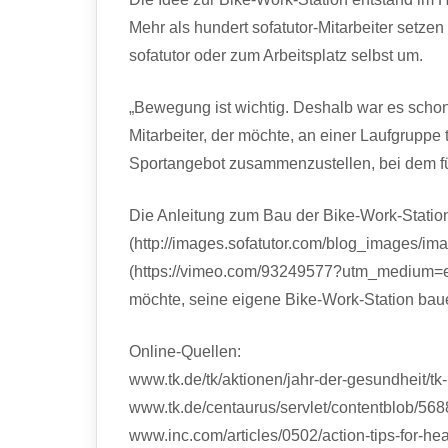
Mehr als hundert sofatutor-Mitarbeiter setz
sofatutor oder zum Arbeitsplatz selbst um.
„Bewegung ist wichtig. Deshalb war es schon
Mitarbeiter, der möchte, an einer Laufgrupp
Sportangebot zusammenzustellen, bei dem für
Die Anleitung zum Bau der Bike-Work-Station h
(http://images.sofatutor.com/blog_images/i
(https://vimeo.com/93249577?utm_medium=e
möchte, seine eigene Bike-Work-Station bauen
Online-Quellen:
www.tk.de/tk/aktionen/jahr-der-gesundheit/
www.tk.de/centaurus/servlet/contentblob/
www.inc.com/articles/0502/action-tips-for-he