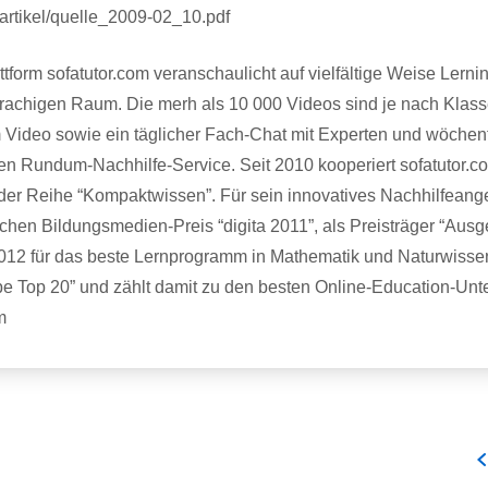
rtikel/quelle_2009-02_10.pdf
tform sofatutor.com veranschaulicht auf vielfältige Weise Lerni
rachigen Raum. Die merh als 10 000 Videos sind je nach Klasse
em Video sowie ein täglicher Fach-Chat mit Experten und wöchen
en Rundum-Nachhilfe-Service. Seit 2010 kooperiert sofatutor.co
 der Reihe “Kompaktwissen”. Für sein innovatives Nachhilfea
chen Bildungsmedien-Preis “digita 2011”, als Preisträger “Aus
12 für das beste Lernprogramm in Mathematik und Naturwissens
e Top 20” und zählt damit zu den besten Online-Education-Un
m