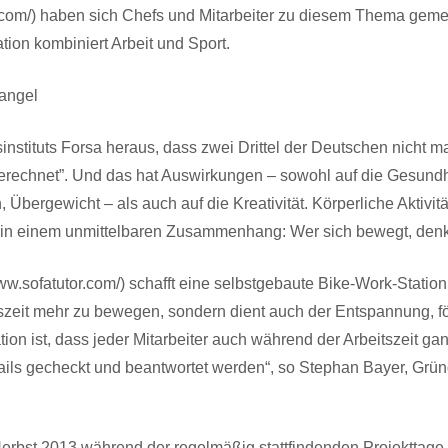
or.com/) haben sich Chefs und Mitarbeiter zu diesem Thema g
tion kombiniert Arbeit und Sport.
angel
instituts Forsa heraus, dass zwei Drittel der Deutschen nicht
rechnet”. Und das hat Auswirkungen – sowohl auf die Gesundhe
Übergewicht – als auch auf die Kreativität. Körperliche Aktivitä
i in einem unmittelbaren Zusammenhang: Wer sich bewegt, denkt
ww.sofatutor.com/) schafft eine selbstgebaute Bike-Work-Station 
szeit mehr zu bewegen, sondern dient auch der Entspannung, för
ion ist, dass jeder Mitarbeiter auch während der Arbeitszeit ga
ils gecheckt und beantwortet werden“, so Stephan Bayer, Gründ
erbst 2013 während der regelmäßig stattfindenden Projekttage v