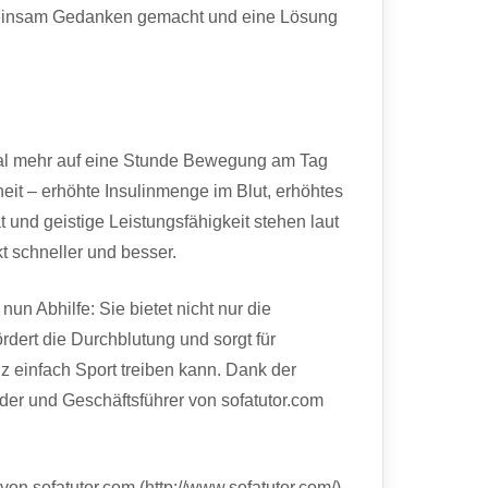
emeinsam Gedanken gemacht und eine Lösung
 mal mehr auf eine Stunde Bewegung am Tag
it – erhöhte Insulinmenge im Blut, erhöhtes
t und geistige Leistungsfähigkeit stehen laut
 schneller und besser.
nun Abhilfe: Sie bietet nicht nur die
dert die Durchblutung und sorgt für
nz einfach Sport treiben kann. Dank der
er und Geschäftsführer von sofatutor.com
on sofatutor.com (http://www.sofatutor.com/).