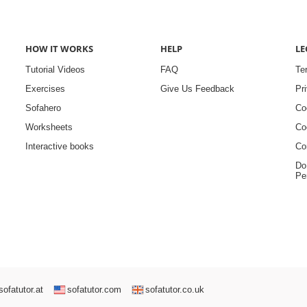
HOW IT WORKS
HELP
LE
Tutorial Videos
FAQ
Te
Exercises
Give Us Feedback
Pr
Sofahero
Co
Worksheets
Co
Interactive books
Co
Do
Pe
sofatutor.at
sofatutor.com
sofatutor.co.uk