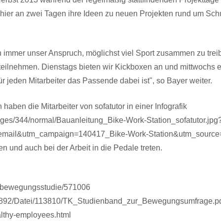
en hier an zwei Tagen ihre Ideen zu neuen Projekten rund um S
 immer unser Anspruch, möglichst viel Sport zusammen zu trei
e teilnehmen. Dienstags bieten wir Kickboxen an und mittwochs 
 jeden Mitarbeiter das Passende dabei ist", so Bayer weiter.
aben die Mitarbeiter von sofatutor in einer Infografik
mages/344/normal/Bauanleitung_Bike-Work-Station_sofatutor.jp
mail&utm_campaign=140417_Bike-Work-Station&utm_source=news
 und auch bei der Arbeit in die Pedale treten.
tk-bewegungsstudie/571006
568892/Datei/113810/TK_Studienband_zur_Bewegungsumfrage.p
althy-employees.html