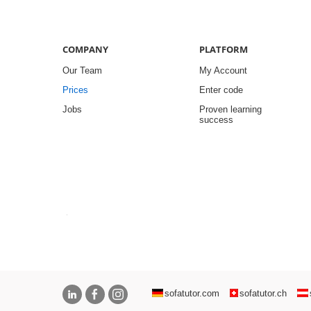
COMPANY
PLATFORM
Our Team
My Account
Prices
Enter code
Jobs
Proven learning
success
sofatutor.com
sofatutor.ch