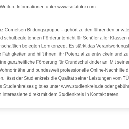
 Weitere Informationen unter www.sofatutor.com.
nz Cornelsen Bildungsgruppe – gehört zu den führenden privat
nd schulbegleitenden Förderunterricht für Schüler aller Klassen
enschaftlich belegten Lernkonzept. Es stärkt das Verantwortun
e Fähigkeiten und hilft ihnen, ihr Potenzial zu entwickeln und z
 eine ganzheitliche Förderung für Grundschulkinder an. Mit sein
Wohnortnähe und bundesweit professionelle Online-Nachhilfe d
n, lässt der Studienkreis die Qualität seiner Leistungen vom T
s Studienkreises gibt es unter www.studienkreis.de oder gebüh
teressierte direkt mit dem Studienkreis in Kontakt treten.