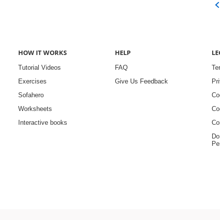
HOW IT WORKS
HELP
LE
Tutorial Videos
FAQ
Te
Exercises
Give Us Feedback
Pr
Sofahero
Co
Worksheets
Co
Interactive books
Co
Do
Pe