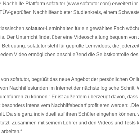
Nachhilfe-Plattform sofatutor (www.sofatutor.com) erweitert ihr
TÜV-geprüften Nachhilfeanbieter Studienkreis, einem Schwes
klassischen sofatutor-Lerninhalten für ein gewähltes Fach wöch
is. Der Unterricht findet über eine Videoschaltung bequem von
Betreuung. sofatutor steht für geprüfte Lernvideos, die jederzei
u jedem Video ermöglichen anschließend die Selbstkontrolle des
von sofatutor, begrüßt das neue Angebot der persönlichen Onli
von Nachhilfestunden im Internet der nächste logische Schritt. W
rchführen zu können.“ Er ist außerdem überzeugt davon, dass d
 besonders intensivem Nachhilfebedarf profitieren werden: „Die
ult. Da sie ganz individuell auf ihren Schüler eingehen können, 
tützt. Zusammen mit seinem Lehrer und den Videos und Tests k
arbeiten.“