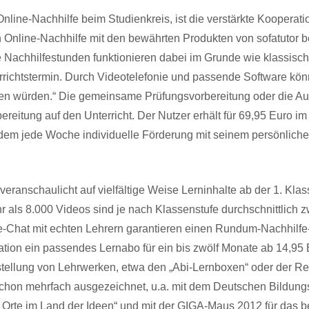
Online-Nachhilfe beim Studienkreis, ist die verstärkte Kooperati
n Online-Nachhilfe mit den bewährten Produkten von sofatutor b
 Nachhilfestunden funktionieren dabei im Grunde wie klassisch
errichtstermin. Durch Videotelefonie und passende Software k
zen würden.“ Die gemeinsame Prüfungsvorbereitung oder die A
ereitung auf den Unterricht. Der Nutzer erhält für 69,95 Euro im
udem jede Woche individuelle Förderung mit seinem persönliche
 veranschaulicht auf vielfältige Weise Lerninhalte ab der 1. Kl
als 8.000 Videos sind je nach Klassenstufe durchschnittlich zw
ve-Chat mit echten Lehrern garantieren einen Rundum-Nachhilfe
tuation ein passendes Lernabo für ein bis zwölf Monate ab 14,95
Erstellung von Lehrwerken, etwa den „Abi-Lernboxen“ oder der R
on mehrfach ausgezeichnet, u.a. mit dem Deutschen Bildungsme
Orte im Land der Ideen“ und mit der
GIGA
-Maus 2012 für das 