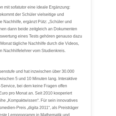
on mit sofatutor eine ideale Ergänzung:
ekommt der Schüler vielseitige und
e Nachhilfe, ergänzt Pütz: „Schüler und
önnen dann beide zeitgleich an Dokumenten
uswertung eines Tests gehören genauso dazu
 Monat tägliche Nachhilfe durch die Videos,
n Nachhilfelehrer vom Studienkreis.
assenstufe und hat inzwischen über 30.000
ischen 5 und 10 Minuten lang. Interaktive
-Service, bei dem keine Fragen offen
 Euro pro Monat an. Seit 2010 kooperiert
eihe „Kompaktwissen“. Für sein innovatives
dien-Preis „digita 2011“, als Preisträger
beste Lernprogramm in Mathematik und